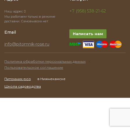
+7 (958) 538-21-62
Наш адрес
Мы работаем только в режиме
доставки. Самовывоза нет.
Email
Написать нам
info@pitomnik-rose.ru
·
Политика обработки персональных данных
Пользовательское соглашение
Питомник роз
в Нижнекамске
Школа садоводства