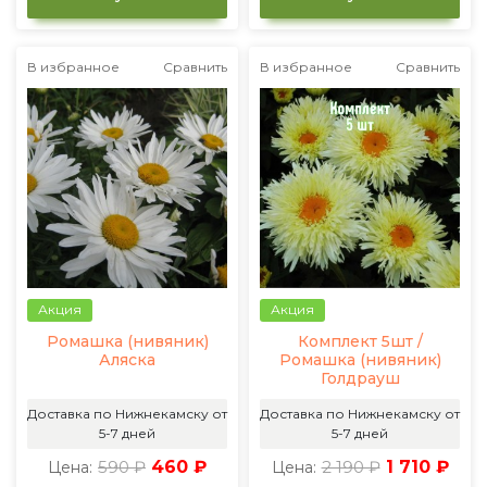
В избранное
Сравнить
В избранное
Сравнить
Акция
Акция
Ромашка (нивяник)
Комплект 5шт /
Аляска
Ромашка (нивяник)
Голдрауш
Доставка по Нижнекамску от
Доставка по Нижнекамску от
5-7 дней
5-7 дней
590 ₽
460 ₽
2 190 ₽
1 710 ₽
Цена:
Цена: