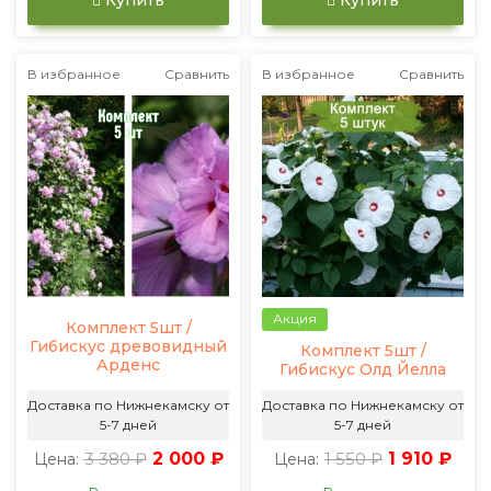
Купить
Купить
В избранное
Сравнить
В избранное
Сравнить
Акция
Комплект 5шт /
Гибискус древовидный
Комплект 5шт /
Арденс
Гибискус Олд Йелла
Доставка по Нижнекамску от
Доставка по Нижнекамску от
5-7 дней
5-7 дней
3 380 ₽
2 000 ₽
1 550 ₽
1 910 ₽
Цена:
Цена: