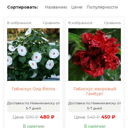
Сортировать:
Названию
Цене
Популярности
В избранное
Сравнить
В избранное
Сравнить
Гибискус Олд Йелла
Гибискус махровый
Гамбург
Доставка по Нижнекамску от
Доставка по Нижнекамску от
5-7 дней
5-7 дней
590 ₽
480 ₽
540 ₽
450 ₽
Цена:
Цена:
В наличии
В наличии