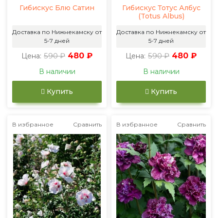
Гибискус Блю Сатин
Гибискус Тотус Албус
(Totus Albus)
Доставка по Нижнекамску от
Доставка по Нижнекамску от
5-7 дней
5-7 дней
590 ₽
480 ₽
590 ₽
480 ₽
Цена:
Цена:
В наличии
В наличии
Купить
Купить
В избранное
Сравнить
В избранное
Сравнить