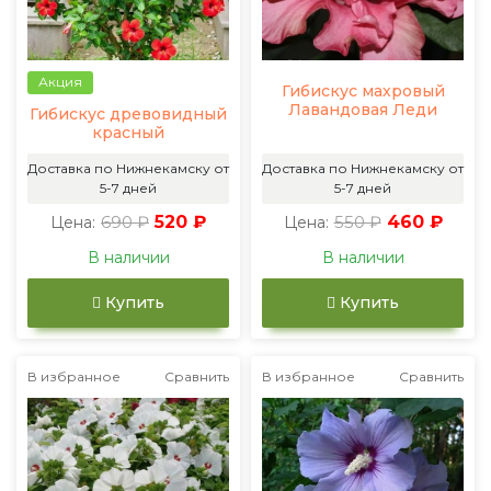
Акция
Гибискус махровый
Лавандовая Леди
Гибискус древовидный
красный
Доставка по Нижнекамску от
Доставка по Нижнекамску от
5-7 дней
5-7 дней
690 ₽
520 ₽
550 ₽
460 ₽
Цена:
Цена:
В наличии
В наличии
Купить
Купить
В избранное
Сравнить
В избранное
Сравнить