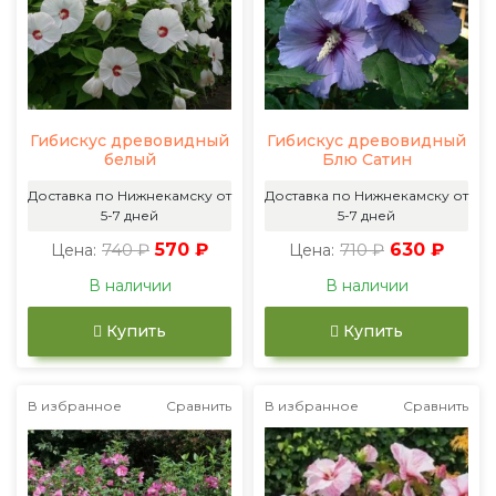
Гибискус древовидный
Гибискус древовидный
белый
Блю Сатин
Доставка по Нижнекамску от
Доставка по Нижнекамску от
5-7 дней
5-7 дней
740 ₽
570 ₽
710 ₽
630 ₽
Цена:
Цена:
В наличии
В наличии
Купить
Купить
В избранное
Сравнить
В избранное
Сравнить