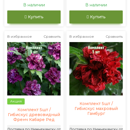
В наличии
В наличии
Купить
Купить
В избранное
Сравнить
В избранное
Сравнить
Акция
Комплект 5шт /
Гибискус махровый
Комплект 5шт /
Гамбург
Гибискус древовидный
Френч Кабаре Ред
Доставка по Нижнекамску от
Доставка по Нижнекамску от