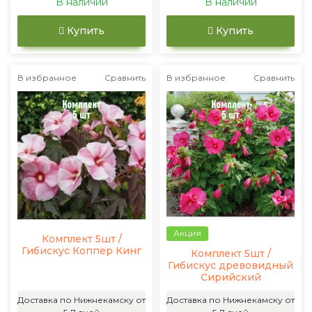
В наличии
В наличии
Купить
Купить
В избранное
Сравнить
В избранное
Сравнить
Акция
Комплект 5шт /
Гибискус Коппер Кинг
Комплект 5шт /
Гибискус древовидный
Сирийский
Доставка по Нижнекамску от
Доставка по Нижнекамску от