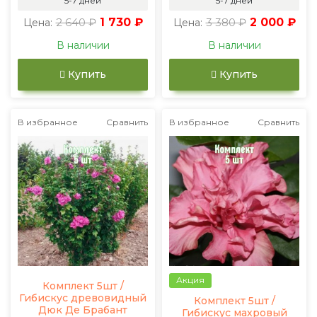
5-7 дней
5-7 дней
2 640 ₽
1 730 ₽
3 380 ₽
2 000 ₽
Цена:
Цена:
В наличии
В наличии
Купить
Купить
В избранное
Сравнить
В избранное
Сравнить
Акция
Комплект 5шт /
Гибискус древовидный
Комплект 5шт /
Дюк Де Брабант
Гибискус махровый