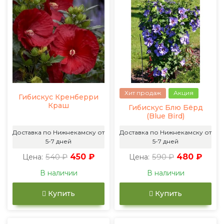
Хит продаж
Акция
Гибискус Кренберри
Краш
Гибискус Блю Бёрд
(Blue Bird)
Доставка по Нижнекамску от
Доставка по Нижнекамску от
5-7 дней
5-7 дней
540 ₽
450 ₽
590 ₽
480 ₽
Цена:
Цена:
В наличии
В наличии
Купить
Купить