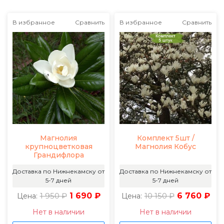
В избранное
Сравнить
В избранное
Сравнить
Магнолия
Комплект 5шт /
крупноцветковая
Магнолия Кобус
Грандифлора
Доставка по Нижнекамску от
Доставка по Нижнекамску от
5-7 дней
5-7 дней
1 950 ₽
1 690 ₽
10 150 ₽
6 760 ₽
Цена:
Цена:
Нет в наличии
Нет в наличии