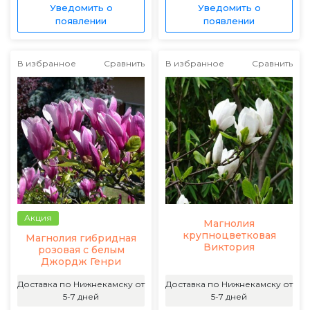
Уведомить о
Уведомить о
появлении
появлении
В избранное
Сравнить
В избранное
Сравнить
Акция
Магнолия
крупноцветковая
Магнолия гибридная
Виктория
розовая с белым
Джордж Генри
Доставка по Нижнекамску от
Доставка по Нижнекамску от
5-7 дней
5-7 дней