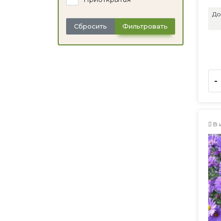
До
Сбросить
Фильтровать
-
В 