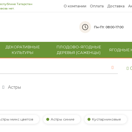
еспублике Татарстан
О компании
Оплата
Доставка
А
воза нет.
Пн-Пт: 08:00-17:00
ДЕКОРАТИВНЫЕ
ПЛОДОВО-ЯГОДНЫЕ
ЯГОДНЫЕ 
КУЛЬТУРЫ
ДЕРЕВЬЯ (САЖЕНЦЫ)
С
Астры
Астры микс цветов
Астры синие
Кустарниковые