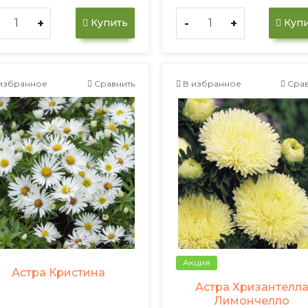
+
-
+
Купить
Купи
избранное
Сравнить
В избранное
Срав
Акция
Астра Кристина
Астра Хризантелл
Лимончелло