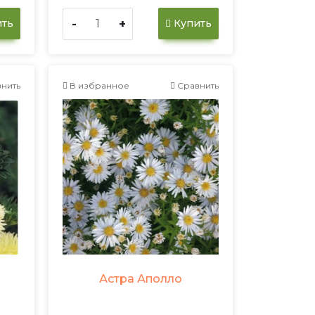
-
+
ть
Купить
нить
В избранное
Сравнить
Астра Аполло
а