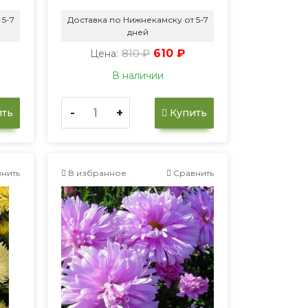
 5-7
Доставка по Нижнекамску от 5-7
дней
810 ₽
610 ₽
Цена:
В наличии
-
+
ть
Купить
нить
В избранное
Сравнить