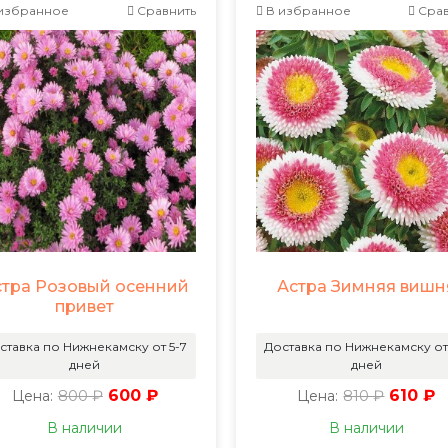
избранное
Сравнить
В избранное
Срав
стра Розовый осенний
Астра Зимняя вишн
привет
ставка по Нижнекамску от 5-7
Доставка по Нижнекамску от
дней
дней
800 ₽
600 ₽
810 ₽
610 ₽
Цена:
Цена:
В наличии
В наличии