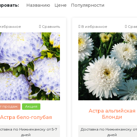
ровать:
Названию
Цене
Популярности
избранное
Сравнить
В избранное
Срав
т продаж
Акция
Астра альпийская
Блонди
Астра бело-голубая
ставка по Нижнекамску от 5-7
Доставка по Нижнекамску от
дней
дней