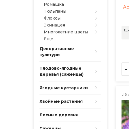
Ромашка
Ас
Тюльпаны
Флоксы
Эхинацея
До
Многолетние цветы
Еще...
Декоративные
культуры
Плодово-ягодные
-
деревья (саженцы)
Ягодные кустарники
В 
Хвойные растения
Лесные деревья
Саженцы