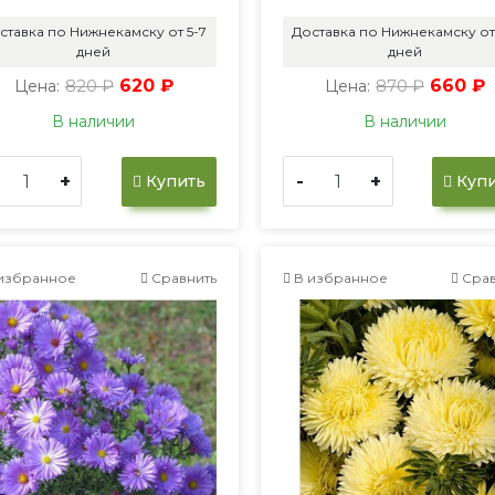
ставка по Нижнекамску от 5-7
Доставка по Нижнекамску от
дней
дней
820 ₽
620 ₽
870 ₽
660 ₽
Цена:
Цена:
В наличии
В наличии
+
-
+
Купить
Купи
избранное
Сравнить
В избранное
Срав