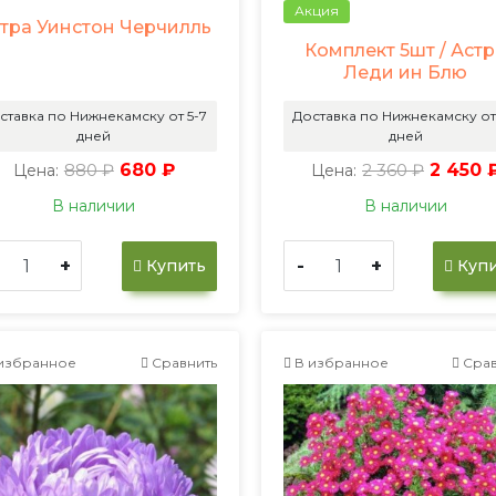
Акция
тра Уинстон Черчилль
Комплект 5шт / Аст
Леди ин Блю
ставка по Нижнекамску от 5-7
Доставка по Нижнекамску от
дней
дней
880 ₽
680 ₽
2 360 ₽
2 450 
Цена:
Цена:
В наличии
В наличии
+
-
+
Купить
Купи
избранное
Сравнить
В избранное
Срав