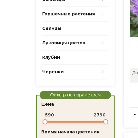
Горшечные растения
Сеянцы
Луковицы цветов
Клубни
Черенки
До
Фильтр по параметрам
Цена
-
590
2790
Время начала цветения