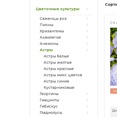
Сорти
Цветочные культуры
Саженцы роз
В 
Пионы
Хризантемы
Аквилегия
Анемоны
Астры
Астры белые
Астры желтые
Астры красные
Астры микс цветов
Астры синие
Кустарниковые
Хи
Георгины
Гиацинты
Гибискус
До
Гладиолусы