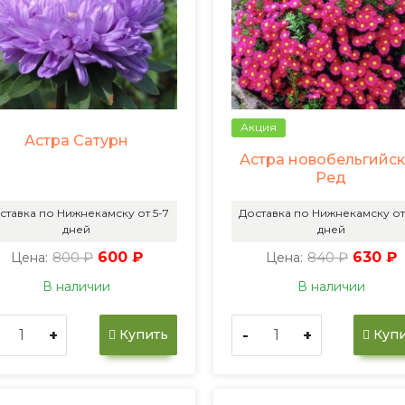
Акция
Астра Сатурн
Астра новобельгийс
Ред
ставка по Нижнекамску от 5-7
Доставка по Нижнекамску от
дней
дней
800 ₽
600 ₽
840 ₽
630 ₽
Цена:
Цена:
В наличии
В наличии
+
-
+
Купить
Купи