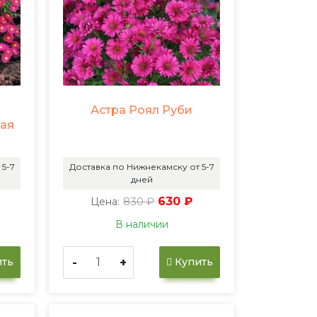
Астра Роял Руби
кая
 5-7
Доставка по Нижнекамску от 5-7
дней
830 ₽
630 ₽
Цена:
В наличии
-
+
ть
Купить