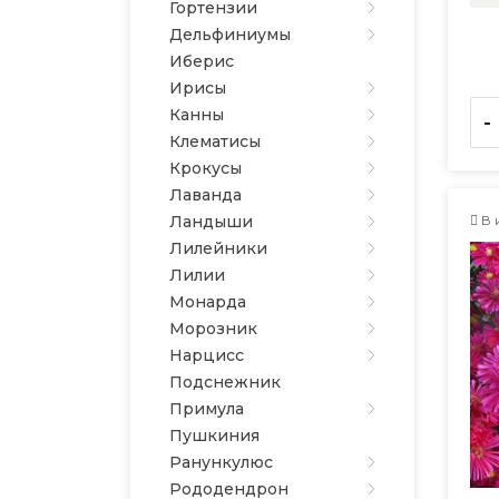
Гортензии
Дельфиниумы
Иберис
Ирисы
Канны
-
Клематисы
Крокусы
Лаванда
В 
Ландыши
Лилейники
Лилии
Монарда
Морозник
Нарцисс
Подснежник
Примула
Пушкиния
Ранункулюс
Рододендрон