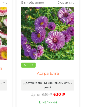
нить
В избранное
Сравнить
Акция
я
Астра Елта
 5-7
Доставка по Нижнекамску от 5-7
дней
830 ₽
630 ₽
Цена:
В наличии