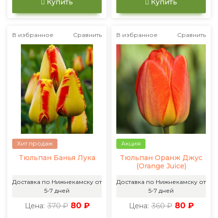
Купить
Купить
В избранное
Сравнить
В избранное
Сравнить
Хит продаж
Акция
Тюльпан Банья Лука
Тюльпан Оранж Джус
(Orange Juice)
Доставка по Нижнекамску от
Доставка по Нижнекамску от
5-7 дней
5-7 дней
370 ₽
80 ₽
360 ₽
80 ₽
Цена:
Цена: