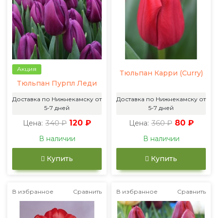
Акция
Тюльпан Карри (Curry)
Тюльпан Пурпл Леди
Доставка по Нижнекамску от
Доставка по Нижнекамску от
5-7 дней
5-7 дней
340 ₽
120 ₽
360 ₽
80 ₽
Цена:
Цена:
В наличии
В наличии
Купить
Купить
В избранное
Сравнить
В избранное
Сравнить