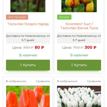
Хит продаж
Акция
Тюльпан Голден парад
Комплект 5шт /
Тюльпан Банья Лука
Доставка по Нижнекамску от
Доставка по Нижнекамску от
5-7 дней
5-7 дней
360 ₽
80 ₽
750 ₽
300 ₽
Цена:
Цена:
В наличии
В наличии
Купить
Купить
В избранное
Сравнить
В избранное
Сравнить