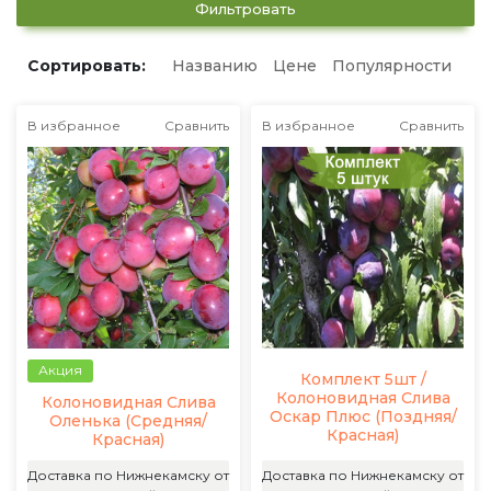
Фильтровать
Сортировать:
Названию
Цене
Популярности
В избранное
Сравнить
В избранное
Сравнить
Акция
Комплект 5шт /
Колоновидная Слива
Колоновидная Слива
Оскар Плюс (Поздняя/
Оленька (Средняя/
Красная)
Красная)
Доставка по Нижнекамску от
Доставка по Нижнекамску от