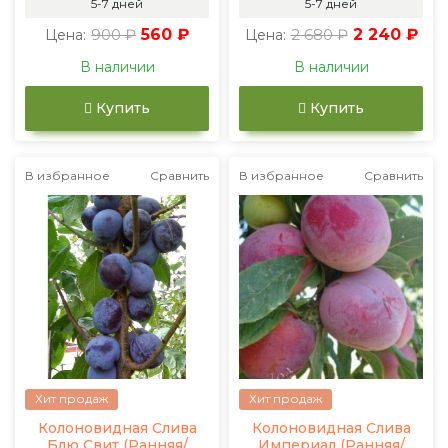
5-7 дней
5-7 дней
900 ₽
560 ₽
2 680 ₽
2 240 ₽
Цена:
Цена:
В наличии
В наличии
Купить
Купить
В избранное
Сравнить
В избранное
Сравнить
Хит продаж
Хит продаж
Колоновидная Слива
Колоновидная Слива
Блю Свит (Ранняя/
Империал (Ранняя/