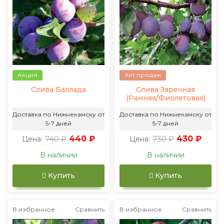
Акция
Хит продаж
Слива Баллада
Слива Заречная
(Ранняя/Фиолетовая)
Доставка по Нижнекамску от
Доставка по Нижнекамску от
5-7 дней
5-7 дней
740 ₽
440 ₽
730 ₽
430 ₽
Цена:
Цена:
В наличии
В наличии
Купить
Купить
В избранное
Сравнить
В избранное
Сравнить