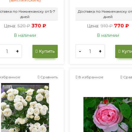
ставка по Нижнекамску от 5-7
Доставка по Нижнекамску от
дней
дней
520 ₽
370 ₽
910 ₽
770 ₽
Цена:
Цена:
В наличии
В наличии
+
-
+
Купить
Купи
избранное
Сравнить
В избранное
Срав