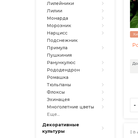
Лилейники
Лилии
Монарда
Морозник
Нарцисс
Хи
Подснежник
Ро
Примула
Пушкиния
Ранункулюс
До
Рододендрон
Ромашка
Тюльпаны
Флоксы
Эхинацея
-
Многолетние цветы
Еще...
Декоративные
культуры
В 