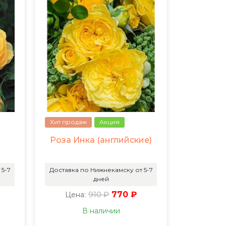
Хит продаж
Акция
Роза Инка (английские)
 5-7
Доставка по Нижнекамску от 5-7
дней
910 ₽
770 ₽
Цена:
В наличии