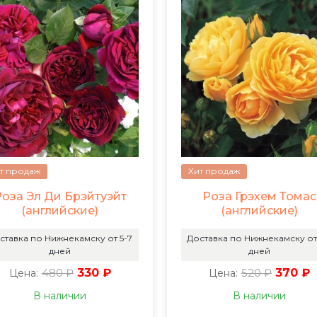
т продаж
Хит продаж
Роза Эл Ди Брэйтуэйт
Роза Грэхем Томас
(английские)
(английские)
ставка по Нижнекамску от 5-7
Доставка по Нижнекамску от
дней
дней
480 ₽
330 ₽
520 ₽
370 ₽
Цена:
Цена:
В наличии
В наличии