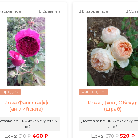
избранное
Сравнить
В избранное
Срав
т продаж
Хит продаж
Роза Фальстафф
Роза Джуд Обскур
(английские)
(шраб)
ставка по Нижнекамску от 5-7
Доставка по Нижнекамску от
дней
дней
610 ₽
460 ₽
670 ₽
520 ₽
Цена:
Цена: