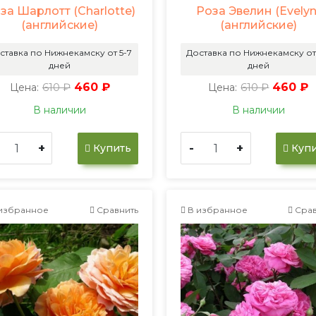
за Шарлотт (Charlotte)
Роза Эвелин (Evelyn
(английские)
(английские)
ставка по Нижнекамску от 5-7
Доставка по Нижнекамску от
дней
дней
610 ₽
460 ₽
610 ₽
460 ₽
Цена:
Цена:
В наличии
В наличии
+
-
+
Купить
Купи
избранное
Сравнить
В избранное
Срав