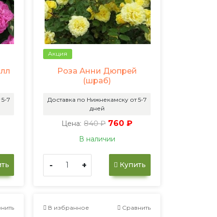
Акция
илл
Роза Анни Дюпрей
(шраб)
 5-7
Доставка по Нижнекамску от 5-7
дней
840 ₽
760 ₽
Цена:
В наличии
-
+
ть
Купить
нить
В избранное
Сравнить