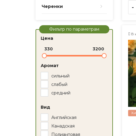
Черенки
-
Фильтр по параметрам
В 
Цена
330
3200
Аромат
сильный
слабый
средний
Вид
Хи
Английская
Канадская
Полиантовая