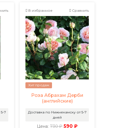
нить
В избранное
Сравнить
Хит продаж
Роза Абрахам Дерби
(английские)
 5-7
Доставка по Нижнекамску от 5-7
дней
730 ₽
590 ₽
Цена: