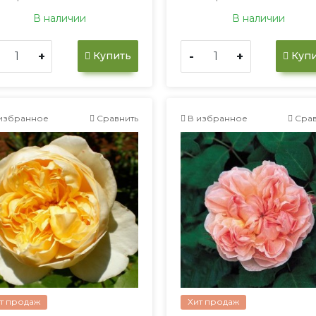
В наличии
В наличии
+
-
+
Купить
Купи
избранное
Сравнить
В избранное
Срав
т продаж
Хит продаж