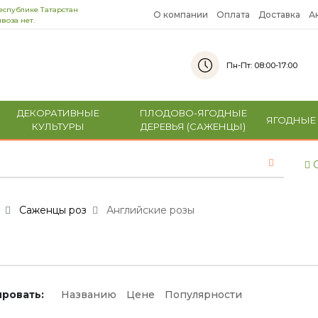
еспублике Татарстан
О компании
Оплата
Доставка
А
воза нет.
Пн-Пт: 08:00-17:00
ДЕКОРАТИВНЫЕ
ПЛОДОВО-ЯГОДНЫЕ
ЯГОДНЫЕ
КУЛЬТУРЫ
ДЕРЕВЬЯ (САЖЕНЦЫ)
С
Саженцы роз
Английские розы
ровать:
Названию
Цене
Популярности