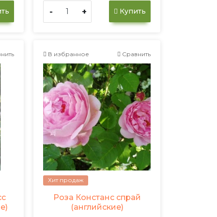
-
+
ть
Купить
нить
В избранное
Сравнить
Хит продаж
сс
Роза Констанс спрай
е)
(английские)