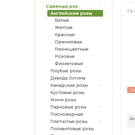
Саженцы роз
В 
Английские розы
Белые
Желтые
Красные
Оранжевые
Разноцветные
Розовые
Фиолетовые
Голубые розы
Дэвида Остина
Канадские розы
Хи
Кустовые розы
Мини розы
Парковые розы
Пионовидные
До
Плетистые розы
Полиантовые розы