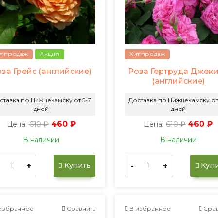
т продаж
Акция
Хит продаж
за Грейс (английские)
Роза Гертруда Джек
(английские)
ставка по Нижнекамску от 5-7
Доставка по Нижнекамску от
дней
дней
610 ₽
460 ₽
610 ₽
460 ₽
Цена:
Цена:
В наличии
В наличии
+
-
+
Купить
Купи
избранное
Сравнить
В избранное
Срав