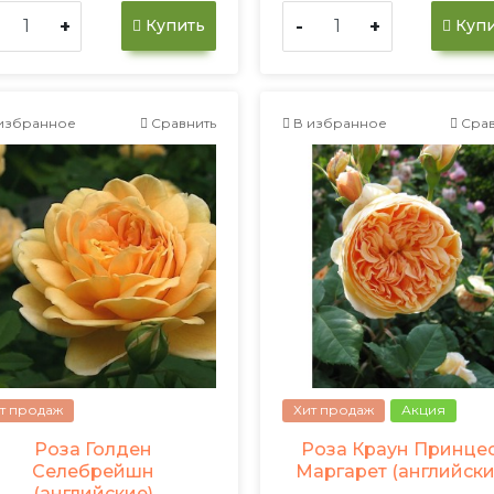
+
-
+
Купить
Купи
избранное
Сравнить
В избранное
Срав
т продаж
Хит продаж
Акция
Роза Голден
Роза Краун Принце
Селебрейшн
Маргарет (английски
(английские)