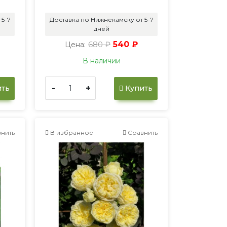
 5-7
Доставка по Нижнекамску от 5-7
дней
680 ₽
540 ₽
Цена:
В наличии
-
+
ть
Купить
нить
В избранное
Сравнить