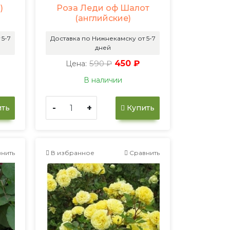
)
Роза Леди оф Шалот
(английские)
 5-7
Доставка по Нижнекамску от 5-7
дней
590 ₽
450 ₽
Цена:
В наличии
-
+
ть
Купить
нить
В избранное
Сравнить