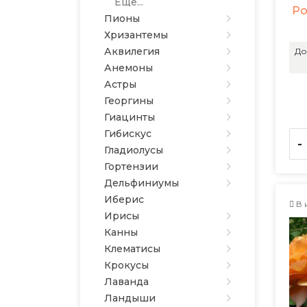
Еще...
Ро
Пионы
Хризантемы
Аквилегия
До
Анемоны
Астры
Георгины
Гиацинты
Гибискус
-
Гладиолусы
Гортензии
Дельфиниумы
Иберис
В 
Ирисы
Канны
Клематисы
Крокусы
Лаванда
Ландыши