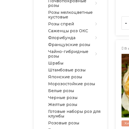
Почвопокровные
розы
Розы мелкоцветные
кустовые
-
Розы спрей
Саженцы роз ОКС
Флорибунда
Французские розы
В 
Чайно-гибридные
розы
Шрабы
Штамбовые розы
Японские розы
Морозостойкие розы
Белые розы
Черные розы
Желтые розы
Готовые наборы роз для
клумбы
Розовые розы
Хи