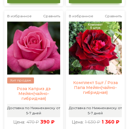
В избранное
Сравнить
В избранное
Сравнить
Хит продаж
Комплект 5шт / Роза
Папа Мейян(чайно-
Роза Каприз дэ
гибридная)
Мейян(чайно-
гибридная)
Доставка по Нижнекамску от
Доставка по Нижнекамску от
5-7 дней
5-7 дней
470 ₽
390 ₽
1 630 ₽
1 360 ₽
Цена:
Цена: