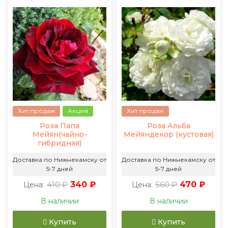
Хит продаж
Акция
Хит продаж
Роза Папа
Роза Альба
Мейян(чайно-
Мейяндекор (кустовая)
гибридная)
Доставка по Нижнекамску от
Доставка по Нижнекамску от
5-7 дней
5-7 дней
410 ₽
340 ₽
560 ₽
470 ₽
Цена:
Цена:
В наличии
В наличии
Купить
Купить