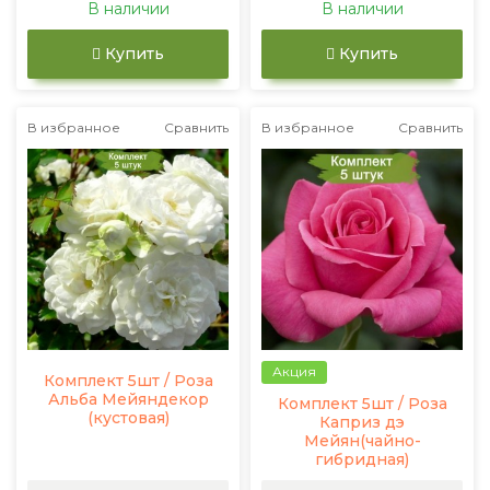
В наличии
В наличии
Купить
Купить
В избранное
Сравнить
В избранное
Сравнить
Акция
Комплект 5шт / Роза
Альба Мейяндекор
Комплект 5шт / Роза
(кустовая)
Каприз дэ
Мейян(чайно-
гибридная)