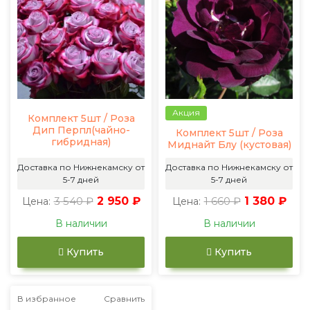
Акция
Комплект 5шт / Роза
Дип Перпл(чайно-
Комплект 5шт / Роза
гибридная)
Миднайт Блу (кустовая)
Доставка по Нижнекамску от
Доставка по Нижнекамску от
5-7 дней
5-7 дней
3 540 ₽
2 950 ₽
1 660 ₽
1 380 ₽
Цена:
Цена:
В наличии
В наличии
Купить
Купить
В избранное
Сравнить