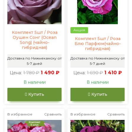
Акция
Комплект 5шт / Роза
Оушен Сонг (Ocean
Комплект 5шт / Роза
Song) (чайно-
Блю Парфюм(чайно-
гибридная)
гибридная)
Доставка по Нижнекамску от
Доставка по Нижнекамску от
5-7 дней
5-7 дней
1 780 ₽
1 490 ₽
1 690 ₽
1 410 ₽
Цена:
Цена:
В наличии
В наличии
Купить
Купить
В избранное
Сравнить
В избранное
Сравнить