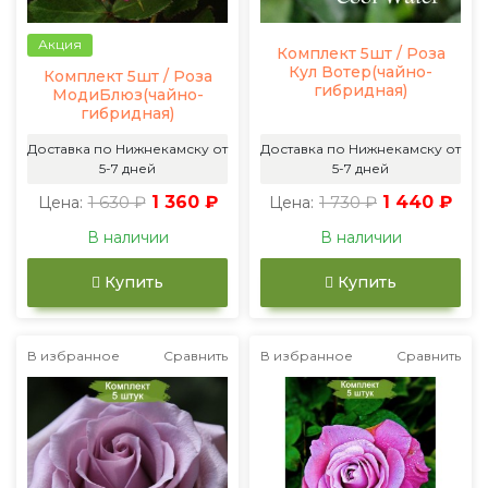
Акция
Комплект 5шт / Роза
Кул Вотер(чайно-
Комплект 5шт / Роза
гибридная)
МодиБлюз(чайно-
гибридная)
Доставка по Нижнекамску от
Доставка по Нижнекамску от
5-7 дней
5-7 дней
1 630 ₽
1 360 ₽
1 730 ₽
1 440 ₽
Цена:
Цена:
В наличии
В наличии
Купить
Купить
В избранное
Сравнить
В избранное
Сравнить