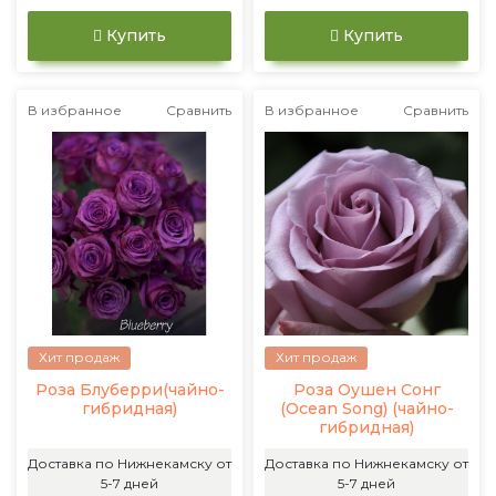
Купить
Купить
В избранное
Сравнить
В избранное
Сравнить
Хит продаж
Хит продаж
Роза Блуберри(чайно-
Роза Оушен Сонг
гибридная)
(Ocean Song) (чайно-
гибридная)
Доставка по Нижнекамску от
Доставка по Нижнекамску от
5-7 дней
5-7 дней