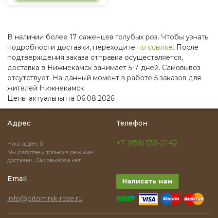
В наличии более 17 саженцев голубых роз. Чтобы узнать
подробности доставки, переходите
по ссылке
. После
подтверждения заказа отправка осуществляется,
доставка в Нижнекамск занимает 5-7 дней. Самовывоз
отсутствует. На данный момент в работе 5 заказов для
жителей Нижнекамск.
Цены актуальны на 06.08.2026
Адрес
Телефон
+7 (958) 538-21-62
Наш адрес
Мы работаем только в режиме
доставки. Самовывоза нет.
Email
Написать нам
info@pitomnik-rose.ru