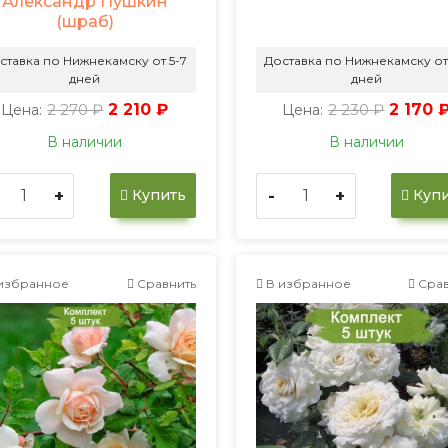
Александр Пушкин
(шраб)
ставка по Нижнекамску от 5-7
Доставка по Нижнекамску от
дней
дней
2 270 ₽
2 210 ₽
2 230 ₽
2 170 
Цена:
Цена:
В наличии
В наличии
+
-
+
Купить
Купи
избранное
Сравнить
В избранное
Срав