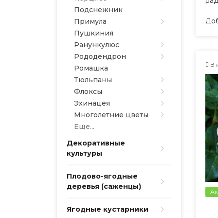
рад
Подснежник
Доб
Примула
Пушкиния
Ранункулюс
Рододендрон
В 
Ромашка
Тюльпаны
Флоксы
Эхинацея
Многолетние цветы
Еще...
Декоративные
культуры
Плодово-ягодные
деревья (саженцы)
Ак
Ягодные кустарники