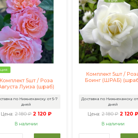
ция
Комплект 5шт / Роз
Боинг (ШРАБ) (шраб
Комплект 5шт / Роза
Августа Луиза (шраб)
ставка по Нижнекамску от 5-7
Доставка по Нижнекамску от
дней
дней
2 180 ₽
2 120 ₽
2 180 ₽
2 120 
Цена:
Цена:
В наличии
В наличии