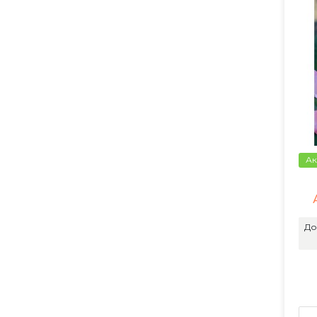
Ак
До