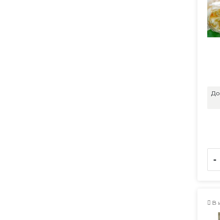
До
-
В 