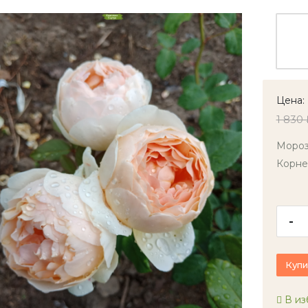
Цена:
1 830 
Мороз
Корне
-
Купи
В из