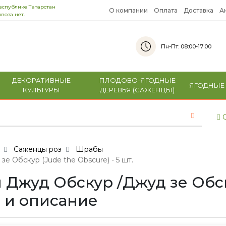
еспублике Татарстан
О компании
Оплата
Доставка
А
воза нет.
Пн-Пт: 08:00-17:00
ДЕКОРАТИВНЫЕ
ПЛОДОВО-ЯГОДНЫЕ
ЯГОДНЫЕ
КУЛЬТУРЫ
ДЕРЕВЬЯ (САЖЕНЦЫ)
С
Саженцы роз
Шрабы
 Обскур (Jude the Obscure) - 5 шт.
Джуд Обскур /Джуд зе Обск
то и описание