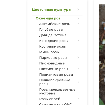
Цветочные культуры
Саженцы роз
Английские розы
Голубые розы
Дэвида Остина
Канадские розы
Кустовые розы
Мини розы
Парковые розы
Пионовидные
Плетистые розы
Полиантовые розы
Почвопокровные
розы
Розы мелкоцветные
кустовые
Розы спрей
Саженцы роз ОКС