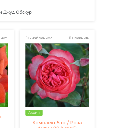
ми Джуд Обскур!
нить
В избранное
Сравнить
Акция
а
Комплект 5шт / Роза