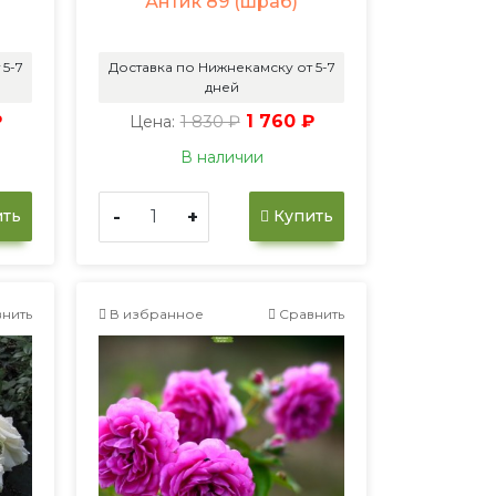
Антик 89 (шраб)
 5-7
Доставка по Нижнекамску от 5-7
дней
₽
1 830 ₽
1 760 ₽
Цена:
В наличии
-
+
ть
Купить
нить
В избранное
Сравнить