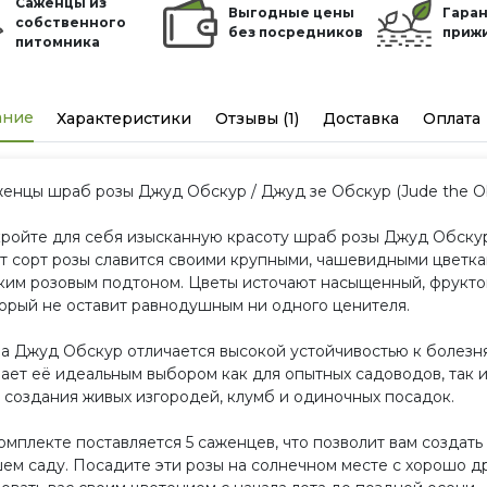
Саженцы из
Выгодные цены
Гаран
собственного
без посредников
приж
питомника
ание
Характеристики
Отзывы (1)
Доставка
Оплата
енцы шраб розы Джуд Обскур / Джуд зе Обскур (Jude the Obs
ройте для себя изысканную красоту шраб розы Джуд Обскур,
т сорт розы славится своими крупными, чашевидными цветка
ким розовым подтоном. Цветы источают насыщенный, фруктов
орый не оставит равнодушным ни одного ценителя.
а Джуд Обскур отличается высокой устойчивостью к болезня
ает её идеальным выбором как для опытных садоводов, так и
 создания живых изгородей, клумб и одиночных посадок.
омплекте поставляется 5 саженцев, что позволит вам созда
ем саду. Посадите эти розы на солнечном месте с хорошо д