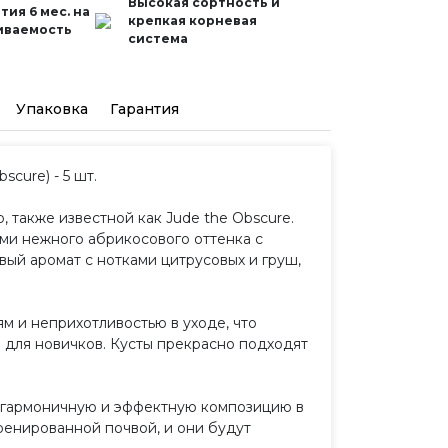
Высокая сортность и
тия 6 мес. на
крепкая корневая
иваемость
система
Упаковка
Гарантия
cure) - 5 шт.
 также известной как Jude the Obscure.
ми нежного абрикосового оттенка с
ый аромат с нотками цитрусовых и груш,
м и неприхотливостью в уходе, что
 для новичков. Кусты прекрасно подходят
ть гармоничную и эффектную композицию в
ренированной почвой, и они будут