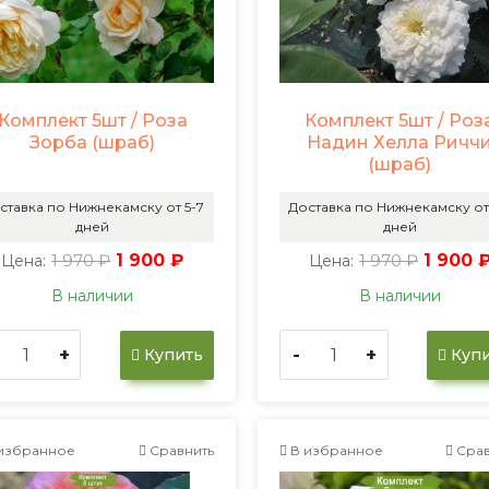
Комплект 5шт / Роза
Комплект 5шт / Роз
Зорба (шраб)
Надин Хелла Ричч
(шраб)
ставка по Нижнекамску от 5-7
Доставка по Нижнекамску от
дней
дней
1 970 ₽
1 900 ₽
1 970 ₽
1 900 
Цена:
Цена:
В наличии
В наличии
+
-
+
Купить
Купи
избранное
Сравнить
В избранное
Срав