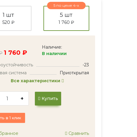
5 по цене 4-х
1 шт
5 шт
520 ₽
1 760 ₽
Наличие:
1 760 ₽
₽
В наличии
оустойчивость
-23
вая система
Приоткрытая
Все характеристики
+
Купить
ть в 1 клик
бранное
Сравнить