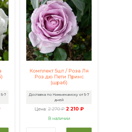
а
Комплект 5шт / Роза Ля
)
Роз дю Пети Принс
(шраб)
 5-7
Доставка по Нижнекамску от 5-7
дней
₽
2 270 ₽
2 210 ₽
Цена:
В наличии