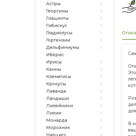
Астры
Георгины
Гиацинты
Гибискус
Гладиолусы
Опис
Гортензии
Дельфиниумы
Саж
Иберис
Ирисы
Отк
Канны
Это
Клематисы
лег
Крокусы
кот
Лаванда
Роз
Ландыши
дел
Лилейники
для
Лилии
Монарда
В к
Морозник
ваш
Нарцисс