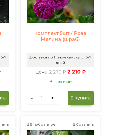
а
Комплект 5шт / Роза
и
Мелина (шраб)
 5-7
Доставка по Нижнекамску от 5-7
дней
₽
2 270 ₽
2 210 ₽
Цена:
В наличии
-
+
ть
Купить
нить
В избранное
Сравнить