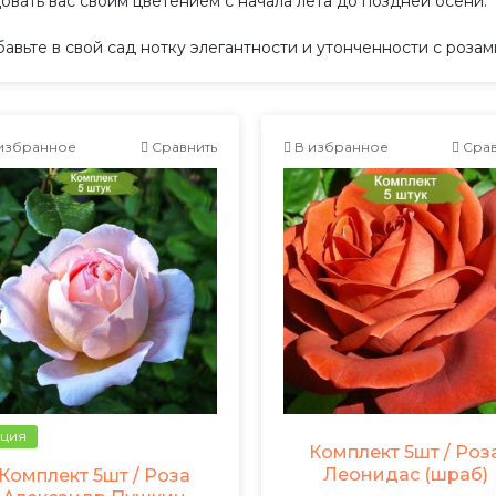
овать вас своим цветением с начала лета до поздней осени.
авьте в свой сад нотку элегантности и утонченности с роза
избранное
Сравнить
В избранное
Срав
ция
Комплект 5шт / Роз
Леонидас (шраб)
Комплект 5шт / Роза